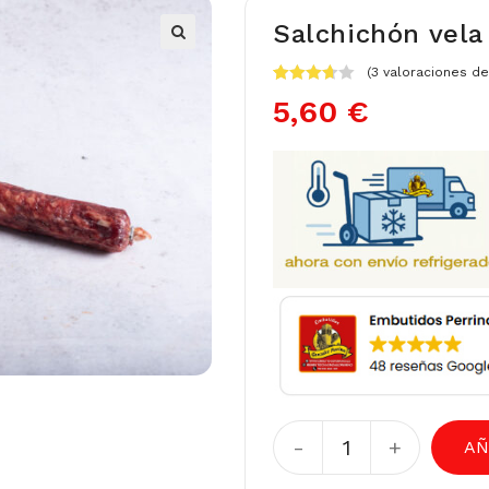
Salchichón vela
(
3
valoraciones de 
Valorado
3
5,60
€
con
3.67
de 5 en
base a
valoracio
nes de
clientes
-
+
AÑ