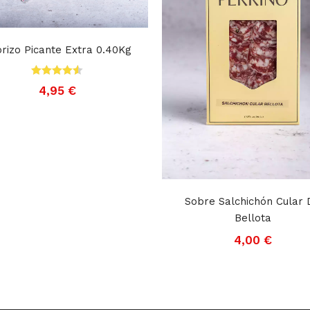
rizo Picante Extra 0.40Kg
Valorado
4,95
€
con
4.50
de
5
Sobre Salchichón Cular 
Bellota
4,00
€