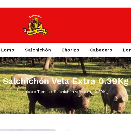
Lomo
Salchichón
Chorizo
Cabecero
Lo
Salchichón Vela Extra 0.39Kg
Inicio
»
Tienda
»
Salchichón vela extra 0.39Kg