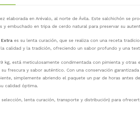
itez elaborada en Arévalo, al norte de Ávila. Este salchichón se 
s y embuchado en tripa de cerdo natural para preservar su autent
 Extra
es su lenta curación, que se realiza con una receta tradici
a calidad y la tradición, ofreciendo un sabor profundo y una text
39 kg, está meticulosamente condimentada con pimienta y otras e
r su frescura y sabor auténtico. Con una conservación garantizada
mbiente, simplemente abriendo el paquete un par de horas antes d
su calidad óptima.
elección, lenta curación, transporte y distribución) para ofrecert