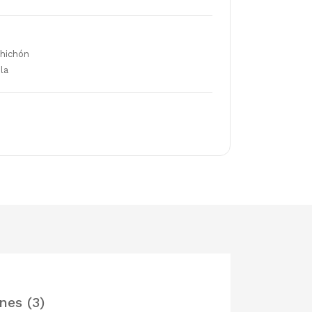
chichón
la
nes (3)