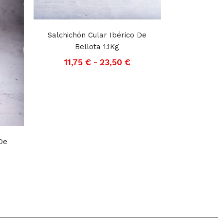
Salchichón Cular Ibérico De
Bellota 1.1Kg
11,75
€
-
23,50
€
De